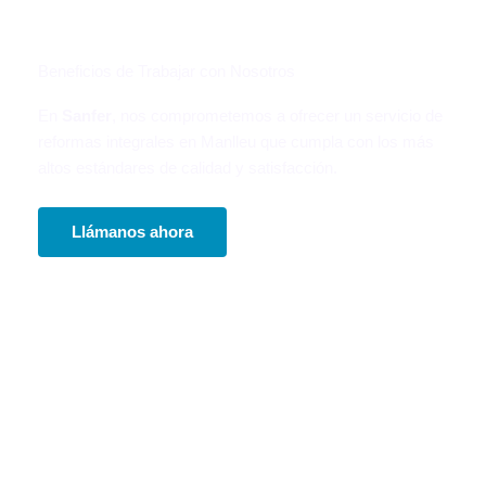
Beneficios de Trabajar con Nosotros
En
Sanfer
, nos comprometemos a ofrecer un servicio de
reformas integrales en Manlleu que cumpla con los más
altos estándares de calidad y satisfacción.
Llámanos ahora
Presupuesto personalizado y sin compromiso
adaptado a tu reforma integral, de baño o
cocina.
Uso de materiales de alta calidad que garantizan
durabilidad y estética.
Equipo de profesionales con amplia experiencia