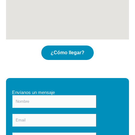
¿Cómo llegar?
Envíanos un mensaje
N
o
m
b
E
r
m
e
a
*
i