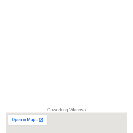
en reformas en Hospitalet de Llobregat.
Atención al cliente cercana y personalizada.
Coworking Vilanova