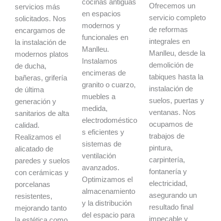
cocinas antiguas
Ofrecemos un
servicios más
en espacios
servicio completo
solicitados. Nos
modernos y
de reformas
encargamos de
funcionales en
integrales en
la instalación de
Manlleu.
Manlleu, desde la
modernos platos
Instalamos
demolición de
de ducha,
encimeras de
tabiques hasta la
bañeras, grifería
granito o cuarzo,
instalación de
de última
muebles a
suelos, puertas y
generación y
medida,
ventanas. Nos
sanitarios de alta
electrodoméstico
ocupamos de
calidad.
s eficientes y
trabajos de
Realizamos el
sistemas de
pintura,
alicatado de
ventilación
carpintería,
paredes y suelos
avanzados.
fontanería y
con cerámicas y
Optimizamos el
electricidad,
porcelanas
almacenamiento
asegurando un
resistentes,
y la distribución
resultado final
mejorando tanto
del espacio para
impecable y
la estética como