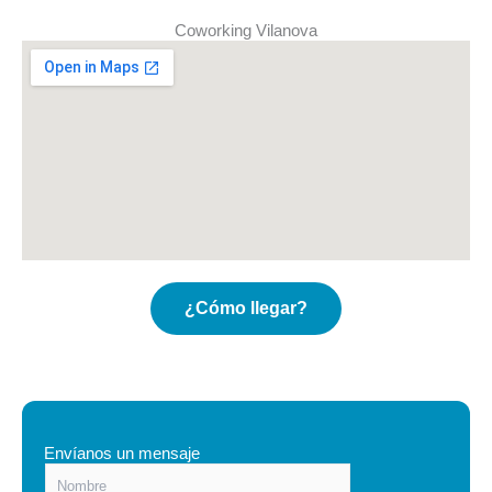
Coworking Vilanova
¿Cómo llegar?
Envíanos un mensaje
N