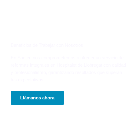
Beneficios de Trabajar con Nosotros
En Sanfer, nos comprometemos a ofrecer un servicio de
reformas integrales en Hospitalet de Llobregat con calidad
y profesionalismo, garantizando resultados que superan
tus expectativas.
Llámanos ahora
Presupuesto personalizado y sin compromiso
adaptado a tu reforma integral, de baño o
cocina.