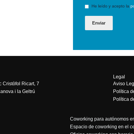
i
e
A
He leído y acepto la
p
n
n
c
e
t
u
T
o
e
Enviar
e
r
r
x
M
d
t
e
o
s
R
s
G
a
P
g
D
e
*
*
Legal
 Cristòfol Ricart, 7
Aviso Leg
anova i la Geltrú
Política d
Política 
Coworking para autónomos en
Espacio de coworking en el cen