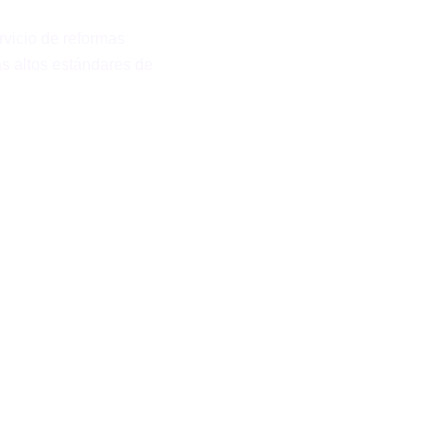
Presupuesto person
reforma integral, d
vicio de reformas
s altos estándares de
Uso de materiales d
estética.
Equipo de profesio
Hospitalet de Llobr
Atención al cliente