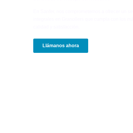
En Sanfer, nos comprometemos a ofrecer un ser
integrales en Granollers que cumpla con los má
calidad y satisfacción.
Llámanos ahora