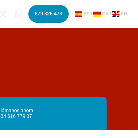
679 326 473
ES
/
CA
/
EN
Llámanos ahora
+34 616 779 87