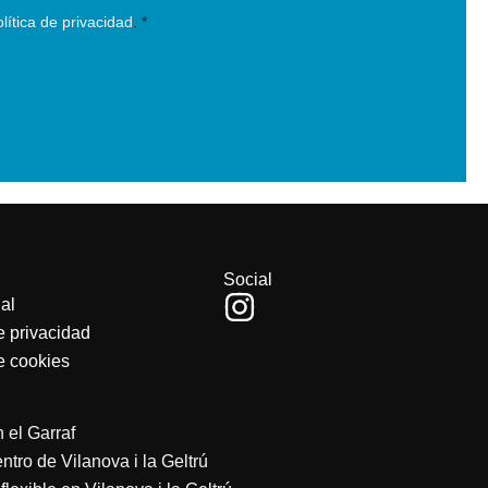
olítica de privacidad
.
*
Social
I
al
n
e privacidad
de cookies
s
t
a
 el Garraf
g
tro de Vilanova i la Geltrú